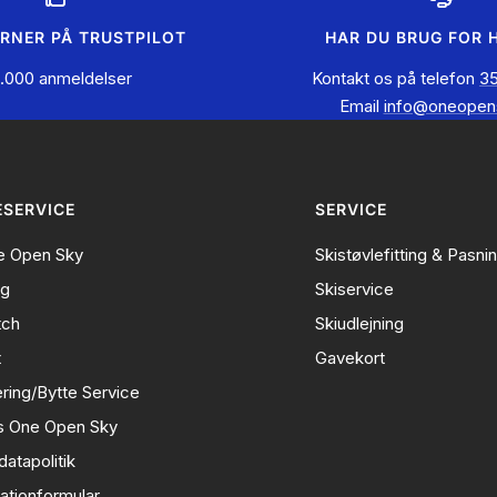
ERNER PÅ TRUSTPILOT
HAR DU BRUG FOR 
.000 anmeldelser
Kontakt os på telefon
35
Email
info@oneopen
SERVICE
SERVICE
 Open Sky
Skistøvlefitting & Pasni
ng
Skiservice
tch
Skiudlejning
t
Gavekort
ring/Bytte Service
s One Open Sky
atapolitik
ationformular