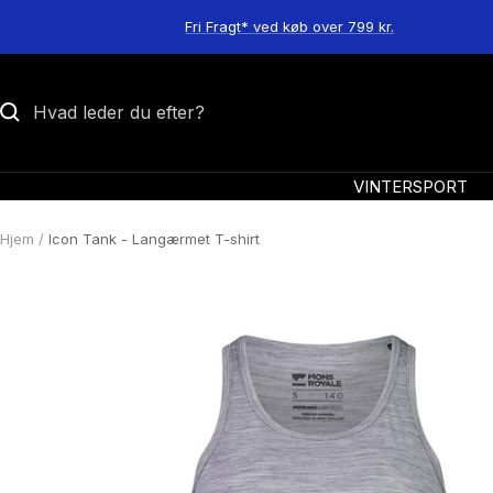
Spring
Fri Fragt* ved køb over 799 kr.
til
indhold
VINTERSPORT
Hjem
Icon Tank - Langærmet T-shirt