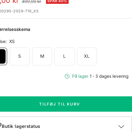
algspris
,00 kr
Normal
499,00 kr
SPAR 40%
pris
00290-2029-710_XS
ørrelsesskema
lse:
XS
S
S
M
L
XL
På lager
1 - 3 dages levering
TILFØJ TIL KURV
Butik lagerstatus