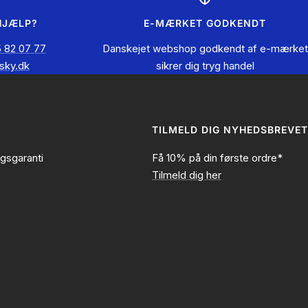
HJÆLP?
E-MÆRKET GODKENDT
 82 07 77
Danskejet webshop godkendt af e-mærket
sky.dk
sikrer dig tryg handel
TILMELD DIG NYHEDSBREVET
ngsgaranti
Få 10% på din første ordre*
Tilmeld dig her