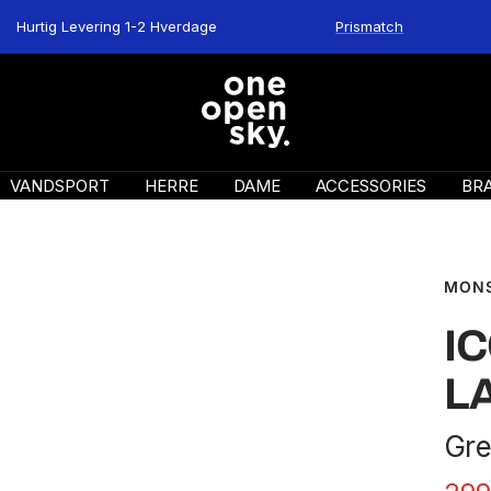
Hurtig Levering 1-2 Hverdage
Prismatch
One
Open
Sky
VANDSPORT
HERRE
DAME
ACCESSORIES
BR
MONS
IC
L
Gre