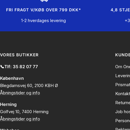
FRI FRAGT V/KØB OVER 799 DKK*
4,8 STJ
1-2 hverdages levering
+3
VORES BUTIKKER
KUNDE
📞Tlf: 35 82 07 77
Om One
Leveri
København
Prisma
Blegdamsvej 60, 2100 KBH Ø
Åbningstider og info
Kontak
Returne
Herning
Golfvej 10, 7400 Herning
Job ho
Åbningstider og info
Persond
Reklam