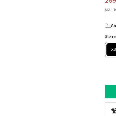
Uds
299
SKU:
1
St
Større
X