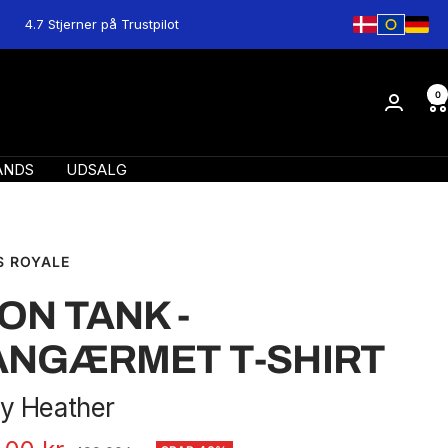
4.7 Stjerner på Trustpilot
0
ANDS
UDSALG
 ROYALE
ON TANK -
ANGÆRMET T-SHIRT
y Heather