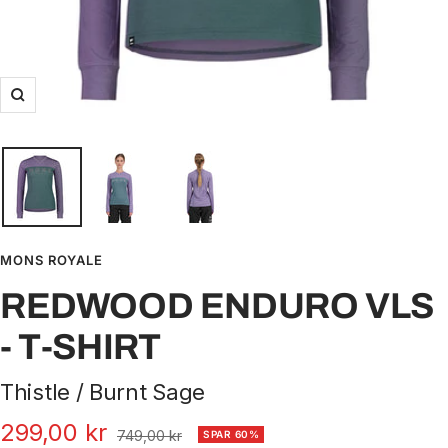
Zoom
MONS ROYALE
REDWOOD ENDURO VLS
- T-SHIRT
Thistle / Burnt Sage
Udsalgspris
299,00 kr
Normal
749,00 kr
SPAR 60%