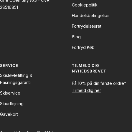
One Open Sky A/S - CVR
Cookiepolitik
28516851
Handelsbetingelser
Fortrydelsesret
Blog
Fortryd Køb
SERVICE
TILMELD DIG
NYHEDSBREVET
Skistøvlefitting &
Pasningsgaranti
Få 10% på din første ordre*
Tilmeld dig her
Skiservice
Skiudlejning
Gavekort