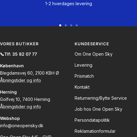
1-2 hverdages levering
Gå
Gå
Gå
Gå
til
til
til
til
slide
slide
slide
slide
VORES BUTIKKER
KUNDESERVICE
1
2
3
4
📞Tlf: 35 82 07 77
Om One Open Sky
Levering
København
Blegdamsvej 60, 2100 KBH Ø
Prismatch
Åbningstider og info
Kontakt
Herning
Returnering/Bytte Service
Golfvej 10, 7400 Herning
Åbningstider og info
Job hos One Open Sky
Webshop
Persondatapolitik
info@oneopensky.dk
Reklamationformular