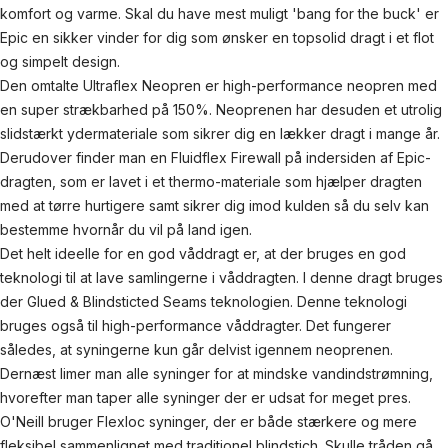
komfort og varme. Skal du have mest muligt 'bang for the buck' er
Epic en sikker vinder for dig som ønsker en topsolid dragt i et flot
og simpelt design.
Den omtalte Ultraflex Neopren er high-performance neopren med
en super strækbarhed på 150%. Neoprenen har desuden et utrolig
slidstærkt ydermateriale som sikrer dig en lækker dragt i mange år.
Derudover finder man en Fluidflex Firewall på indersiden af Epic-
dragten, som er lavet i et thermo-materiale som hjælper dragten
med at tørre hurtigere samt sikrer dig imod kulden så du selv kan
bestemme hvornår du vil på land igen.
Det helt ideelle for en god våddragt er, at der bruges en god
teknologi til at lave samlingerne i våddragten. I denne dragt bruges
der Glued & Blindsticted Seams teknologien. Denne teknologi
bruges også til high-performance våddragter. Det fungerer
således, at syningerne kun går delvist igennem neoprenen.
Dernæst limer man alle syninger for at mindske vandindstrømning,
hvorefter man taper alle syninger der er udsat for meget pres.
O'Neill bruger Flexloc syninger, der er både stærkere og mere
fleksibel sammenlignet med traditionel blindstich. Skulle tråden gå