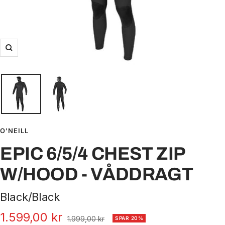
Zoom
O'NEILL
EPIC 6/5/4 CHEST ZIP
W/HOOD - VÅDDRAGT
Black/Black
Udsalgspris
1.599,00 kr
Normal
1.999,00 kr
SPAR 20%