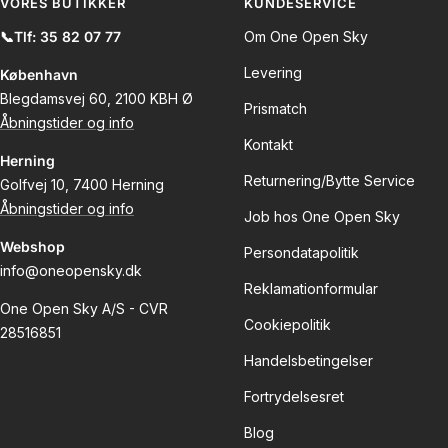
slide
slide
slide
slide
VORES BUTIKKER
KUNDESERVICE
1
2
3
4
📞Tlf: 35 82 07 77
Om One Open Sky
Levering
København
Blegdamsvej 60, 2100 KBH Ø
Prismatch
Åbningstider og info
Kontakt
Herning
Returnering/Bytte Service
Golfvej 10, 7400 Herning
Åbningstider og info
Job hos One Open Sky
Webshop
Persondatapolitik
info@oneopensky.dk
Reklamationformular
One Open Sky A/S - CVR
Cookiepolitik
28516851
Handelsbetingelser
Fortrydelsesret
Blog