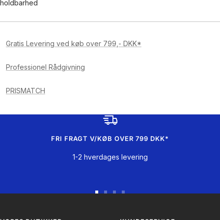
holdbarhed
Gratis Levering ved køb over 799,- DKK*
Professionel Rådgivning
PRISMATCH
FRI FRAGT V/KØB OVER 799 DKK*
1-2 hverdages levering
Gå
Gå
Gå
Gå
til
til
til
til