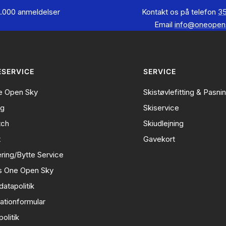
.000 anmeldelser
Kontakt os på telefon
35
Email
info@oneopen
SERVICE
SERVICE
 Open Sky
Skistøvlefitting & Pasni
ng
Skiservice
tch
Skiudlejning
t
Gavekort
ring/Bytte Service
s One Open Sky
atapolitik
ationformular
olitik