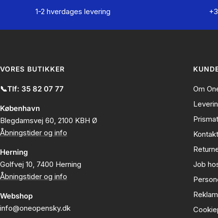
1-2 hverdages levering
+3
VORES BUTIKKER
KUNDE
📞Tlf: 35 82 07 77
Om One
Leveri
København
Prisma
Blegdamsvej 60, 2100 KBH Ø
Åbningstider og info
Kontak
Returne
Herning
Golfvej 10, 7400 Herning
Job ho
Åbningstider og info
Persond
Reklam
Webshop
info@oneopensky.dk
Cookiep