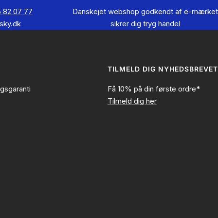
 82 07 77
Danskejet webshop godkendt af e-mærket
sky.dk
sikrer dig tryg handel
TILMELD DIG NYHEDSBREVET
ngsgaranti
Få 10% på din første ordre*
Tilmeld dig her