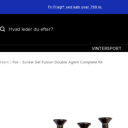
Spring
Fri Fragt* ved køb over 799 kr.
til
indhold
VINTERSPORT
Hjem
Foil - Screw Set Fusion Double Agent Complete Kit