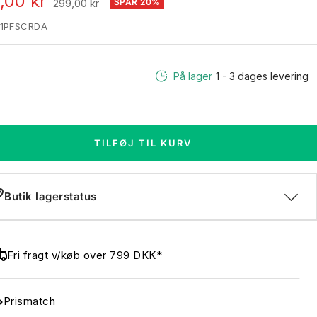
algspris
,00 kr
Normal
299,00 kr
SPAR 20%
pris
1PFSCRDA
På lager
1 - 3 dages levering
TILFØJ TIL KURV
Butik lagerstatus
Fri fragt v/køb over 799 DKK*
Prismatch