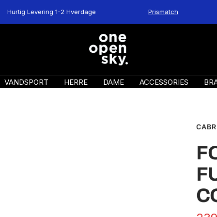
Hurtig Levering 1-2 Hverdage
Prismatch
One
Open
Sky
VANDSPORT
HERRE
DAME
ACCESSORIES
BR
CABR
F
F
C