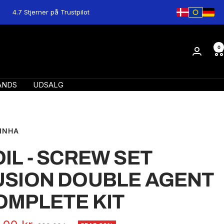
4.7 Stjerner på Trustpilot
0
ANDS
UDSALG
INHA
OIL - SCREW SET
USION DOUBLE AGENT
OMPLETE KIT