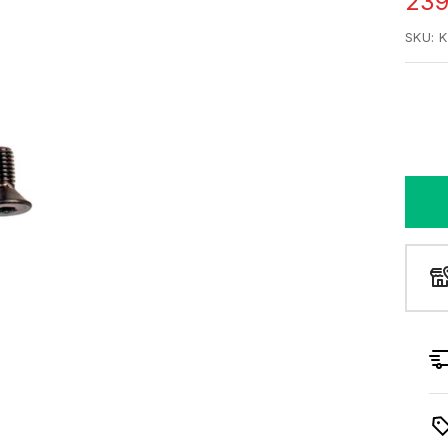
Uds
239
SKU:
K