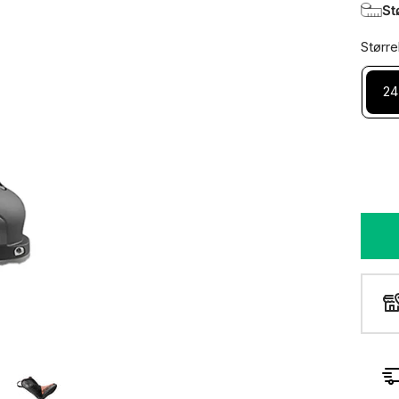
St
Større
24