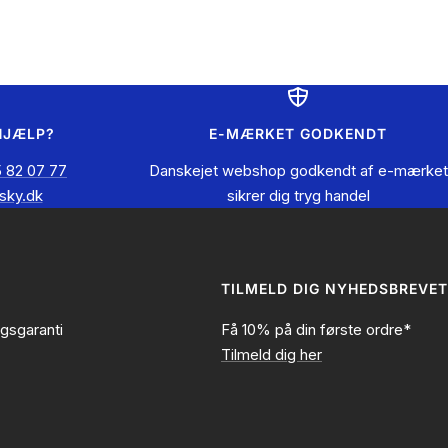
HJÆLP?
E-MÆRKET GODKENDT
 82 07 77
Danskejet webshop godkendt af e-mærket
sky.dk
sikrer dig tryg handel
TILMELD DIG NYHEDSBREVET
ngsgaranti
Få 10% på din første ordre*
Tilmeld dig her