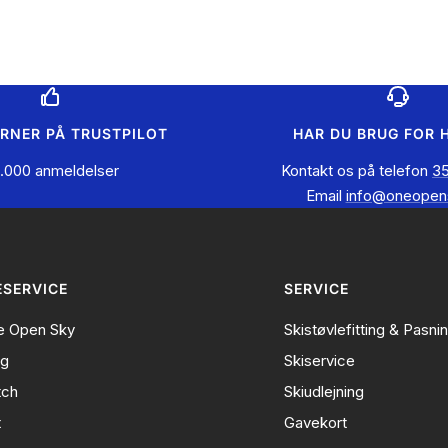
ERNER PÅ TRUSTPILOT
HAR DU BRUG FOR 
.000 anmeldelser
Kontakt os på telefon
35
Email
info@oneopen
SERVICE
SERVICE
 Open Sky
Skistøvlefitting & Pasni
ng
Skiservice
tch
Skiudlejning
t
Gavekort