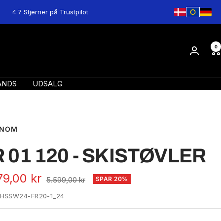
4.7 Stjerner på Trustpilot
0
ANDS
UDSALG
ENOM
 01 120 - SKISTØVLER
algspris
79,00 kr
Normal
5.599,00 kr
SPAR 20%
pris
HSSW24-FR20-1_24