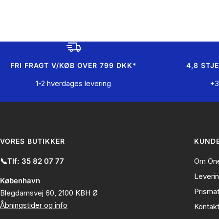
FRI FRAGT V/KØB OVER 799 DKK*
4,8 STJ
1-2 hverdages levering
+3
VORES BUTIKKER
KUNDE
📞Tlf: 35 82 07 77
Om One
Leveri
København
Prisma
Blegdamsvej 60, 2100 KBH Ø
Åbningstider og info
Kontak