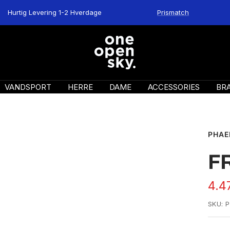
Hurtig Levering 1-2 Hverdage
Prismatch
One
Open
Sky
VANDSPORT
HERRE
DAME
ACCESSORIES
BR
PHA
FR
Uds
4.4
SKU:
P