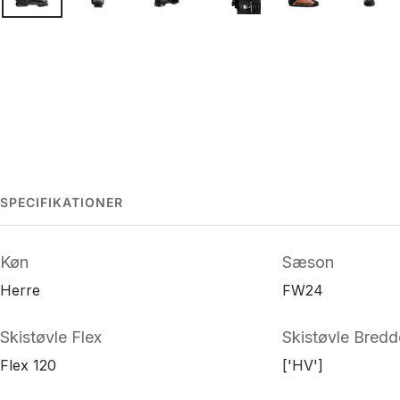
SPECIFIKATIONER
Køn
Sæson
Herre
FW24
Skistøvle Flex
Skistøvle Bredd
Flex 120
['HV']