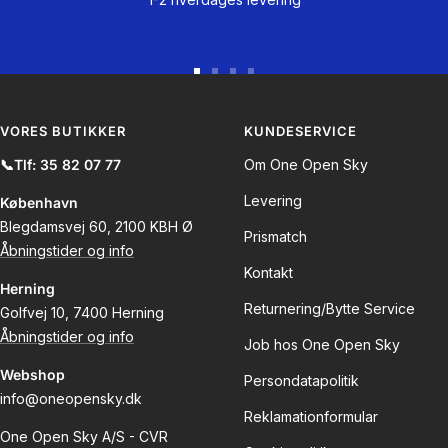
Gå
Gå
Gå
Gå
til
til
til
til
slide
slide
slide
slide
VORES BUTIKKER
KUNDESERVICE
1
2
3
4
📞Tlf: 35 82 07 77
Om One Open Sky
Levering
København
Blegdamsvej 60, 2100 KBH Ø
Prismatch
Åbningstider og info
Kontakt
Herning
Returnering/Bytte Service
Golfvej 10, 7400 Herning
Åbningstider og info
Job hos One Open Sky
Webshop
Persondatapolitik
info@oneopensky.dk
Reklamationformular
One Open Sky A/S - CVR