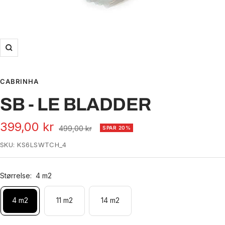
Zoom
CABRINHA
SB - LE BLADDER
Udsalgspris
399,00 kr
Normal
499,00 kr
SPAR 20%
pris
SKU:
KS6LSWTCH_4
Størrelse:
4 m2
4 m2
11 m2
14 m2