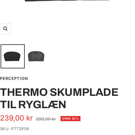
Zoom
PERCEPTION
THERMO SKUMPLADE
TIL RYGLÆN
Udsalgspris
239,00 kr
Normal
299,00 kr
SPAR 20%
pris
SKU:
PTTSP09