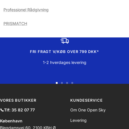
Professionel Rådgivning
PRISMATCH
FRI FRAGT V/KØB OVER 799 DKK*
1-2 hverdages levering
Gå
Gå
Gå
Gå
til
til
til
til
slide
slide
slide
slide
VORES BUTIKKER
KUNDESERVICE
1
2
3
4
📞Tlf: 35 82 07 77
Om One Open Sky
Levering
København
Blegdamsvej 60, 2100 KBH Ø