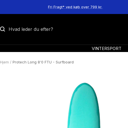
Spring
Fri Fragt* ved køb over 799 kr.
til
indhold
VINTERSPORT
Hjem
Protech Long 8'0 FTU - Surfboard