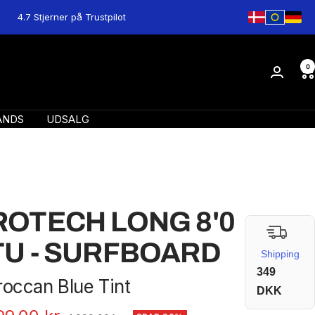
4.7 Stjerner på Trustpilot
0
ANDS
UDSALG
ROTECH LONG 8'0
TU - SURFBOARD
Shipping
349
occan Blue Tint
DKK