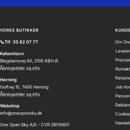
VORES BUTIKKER
KUNDE
📞Tlf: 35 82 07 77
Om One
Leveri
København
Prisma
Blegdamsvej 60, 2100 KBH Ø
Åbningstider og info
Kontak
Returne
Herning
Golfvej 10, 7400 Herning
Job ho
Åbningstider og info
Persond
Reklam
Webshop
info@oneopensky.dk
Cookiep
Handel
One Open Sky A/S - CVR 28516851