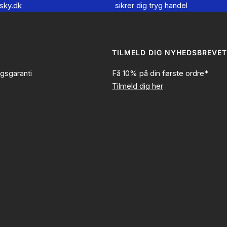
sky.dk
sikrer dig tryg handel
TILMELD DIG NYHEDSBREVET
ngsgaranti
Få 10% på din første ordre*
Tilmeld dig her