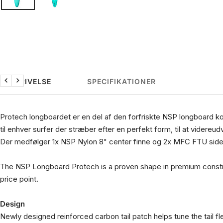
BESKRIVELSE
SPECIFIKATIONER
Forrige
Næste
Protech longboardet er en del af den forfriskte NSP longboard koll
til enhver surfer der stræber efter en perfekt form, til at videreud
Der medfølger 1x NSP Nylon 8" center finne og 2x MFC FTU side
The NSP Longboard Protech is a proven shape in premium construc
price point.
Design
Newly designed reinforced carbon tail patch helps tune the tail fl