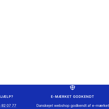
HJÆLP?
E-MÆRKET GODKENDT
 82 07 77
Danskejet webshop godkendt af e-mærket