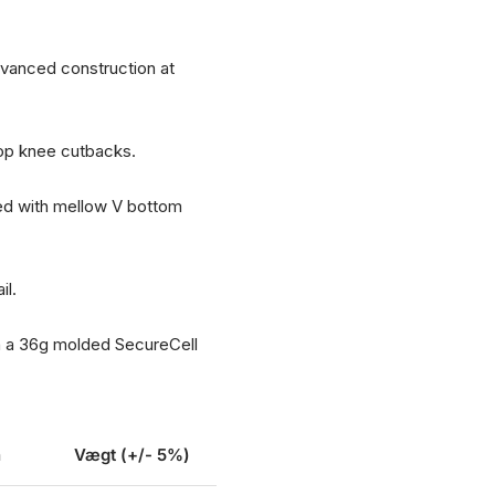
dvanced construction at
rop knee cutbacks.
ned with mellow V bottom
il.
h a 36g molded SecureCell
n
Vægt (+/- 5%)