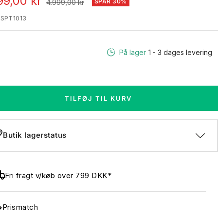
algspris
99,00 kr
Normal
4.999,00 kr
SPAR 30%
pris
SPT1013
På lager
1 - 3 dages levering
TILFØJ TIL KURV
Butik lagerstatus
Fri fragt v/køb over 799 DKK*
Prismatch