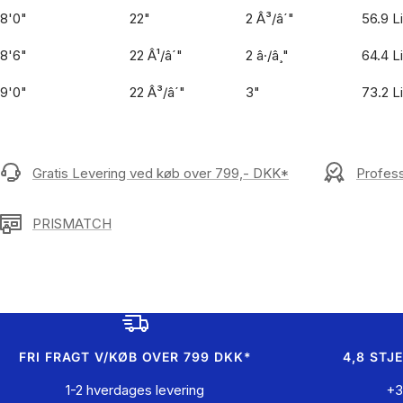
8'0"
22"
2 Â³/â´"
56.9 L
8'6"
22 Â¹/â´"
2 â·/â¸"
64.4 L
9'0"
22 Â³/â´"
3"
73.2 L
Gratis Levering ved køb over 799,- DKK*
Profess
PRISMATCH
FRI FRAGT V/KØB OVER 799 DKK*
4,8 STJ
1-2 hverdages levering
+3