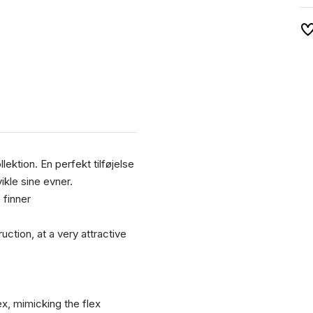
ektion. En perfekt tilføjelse
vikle sine evner.
 finner
tion, at a very attractive
ex, mimicking the flex