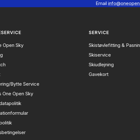
Email
info@oneopen
SERVICE
SERVICE
 Open Sky
Skistøvlefitting & Pasni
ng
Skiservice
tch
Skiudlejning
t
Gavekort
ring/Bytte Service
s One Open Sky
atapolitik
ationformular
olitik
sbetingelser