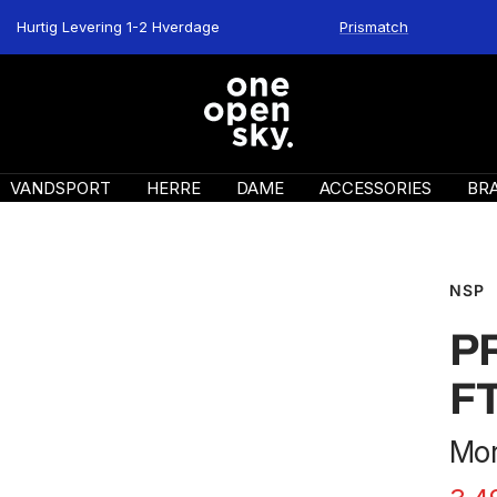
Hurtig Levering 1-2 Hverdage
Prismatch
One
Open
Sky
VANDSPORT
HERRE
DAME
ACCESSORIES
BR
NSP
P
F
Mor