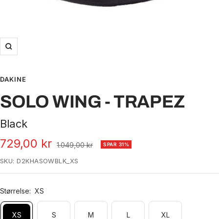
Zoom
DAKINE
SOLO WING - TRAPEZ
Black
Udsalgspris
729,00 kr
Normal
1.049,00 kr
SPAR 31%
pris
SKU:
D2KHASOWBLK_XS
Størrelse:
XS
XS
S
M
L
XL