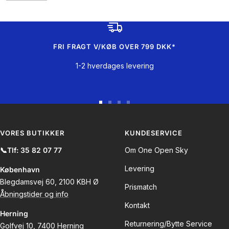
FRI FRAGT V/KØB OVER 799 DKK*
1-2 hverdages levering
Gå
Gå
Gå
Gå
til
til
til
til
slide
slide
slide
slide
VORES BUTIKKER
KUNDESERVICE
1
2
3
4
📞Tlf: 35 82 07 77
Om One Open Sky
Levering
København
Blegdamsvej 60, 2100 KBH Ø
Prismatch
Åbningstider og info
Kontakt
Herning
Returnering/Bytte Service
Golfvej 10, 7400 Herning