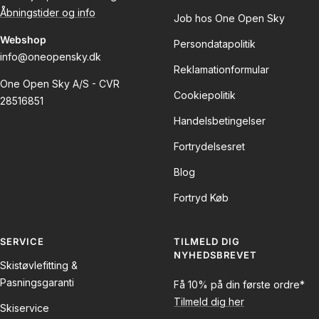
Åbningstider og info
Job hos One Open Sky
Webshop
Persondatapolitik
info@oneopensky.dk
Reklamationformular
One Open Sky A/S - CVR
Cookiepolitik
28516851
Handelsbetingelser
Fortrydelsesret
Blog
Fortryd Køb
SERVICE
TILMELD DIG
NYHEDSBREVET
Skistøvlefitting &
Pasningsgaranti
Få 10% på din første ordre*
Tilmeld dig her
Skiservice