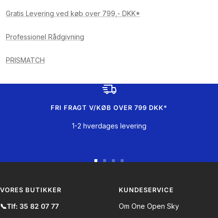
Gratis Levering ved køb over 799,- DKK*
Professionel Rådgivning
PRISMATCH
FRI FRAGT V/KØB OVER 799 DKK*
1-2 hverdages levering
Gå
Gå
Gå
Gå
til
til
til
til
slide
slide
slide
slide
VORES BUTIKKER
KUNDESERVICE
1
2
3
4
📞Tlf: 35 82 07 77
Om One Open Sky